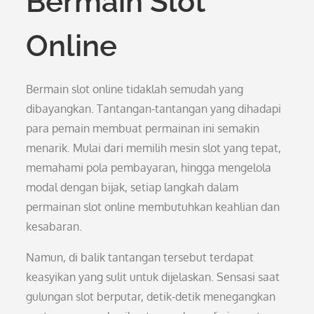
Bermain Slot
Online
Bermain slot online tidaklah semudah yang
dibayangkan. Tantangan-tantangan yang dihadapi
para pemain membuat permainan ini semakin
menarik. Mulai dari memilih mesin slot yang tepat,
memahami pola pembayaran, hingga mengelola
modal dengan bijak, setiap langkah dalam
permainan slot online membutuhkan keahlian dan
kesabaran.
Namun, di balik tantangan tersebut terdapat
keasyikan yang sulit untuk dijelaskan. Sensasi saat
gulungan slot berputar, detik-detik menegangkan