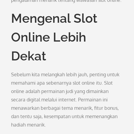
pengalaman menarik tentang wawasan slot online.
Mengenal Slot
Online Lebih
Dekat
Sebelum kita melangkah lebih jauh, penting untuk
memahami apa sebenarnya slot online itu. Slot
online adalah permainan judi yang dimainkan
secara digital melalui internet. Permainan ini
menawarkan berbagai tema menarik, fitur bonus,
dan tentu saja, kesempatan untuk memenangkan
hadiah menarik.