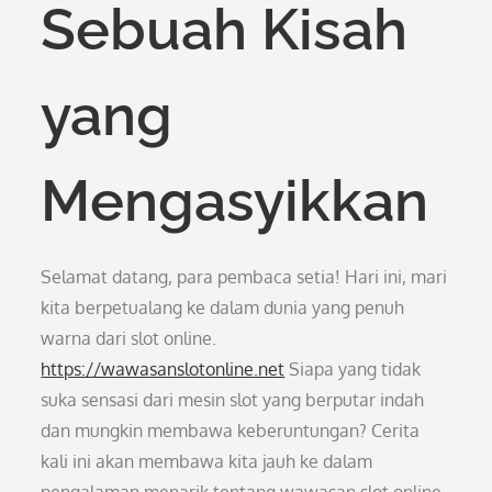
Sebuah Kisah
yang
Mengasyikkan
Selamat datang, para pembaca setia! Hari ini, mari
kita berpetualang ke dalam dunia yang penuh
warna dari slot online.
https://wawasanslotonline.net
Siapa yang tidak
suka sensasi dari mesin slot yang berputar indah
dan mungkin membawa keberuntungan? Cerita
kali ini akan membawa kita jauh ke dalam