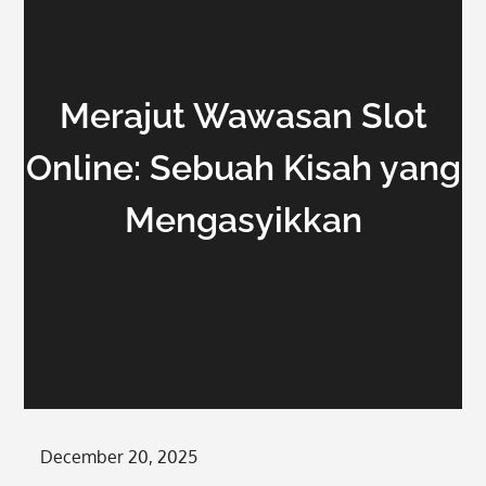
Merajut Wawasan Slot
Online: Sebuah Kisah yang
Mengasyikkan
Posted
December 20, 2025