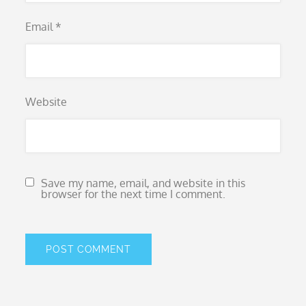
Email
*
Website
Save my name, email, and website in this
browser for the next time I comment.