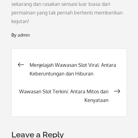
sekarang dan rasakan sensasi luar biasa dari
permainan yang tak pernah berhenti memberikan
kejutan!
By
admin
Post
Menjelajah Wawasan Slot Viral: Antara
Keberuntungan dan Hiburan
navigation
Wawasan Slot Terkini: Antara Mitos dan
Kenyataan
Leave a Reply