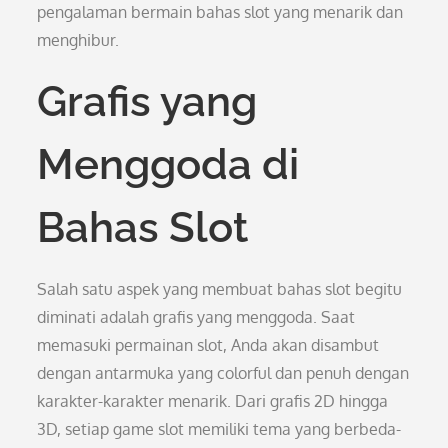
pengalaman bermain bahas slot yang menarik dan
menghibur.
Grafis yang
Menggoda di
Bahas Slot
Salah satu aspek yang membuat bahas slot begitu
diminati adalah grafis yang menggoda. Saat
memasuki permainan slot, Anda akan disambut
dengan antarmuka yang colorful dan penuh dengan
karakter-karakter menarik. Dari grafis 2D hingga
3D, setiap game slot memiliki tema yang berbeda-