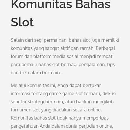
Komunitas Bahas
Slot
Selain dari segi permainan, bahas slot juga memiliki
komunitas yang sangat aktif dan ramah. Berbagai
forum dan platform media sosial menjadi tempat
para pemain bahas slot berbagi pengalaman, tips,
dan trik dalam bermain.
Melalui komunitas ini, Anda dapat bertukar
informasi tentang game-game slot terbaru, diskusi
seputar strategi bermain, atau bahkan mengikuti
turnamen slot yang diadakan secara online.
Komunitas bahas slot tidak hanya memperluas
pengetahuan Anda dalam dunia perjudian online,