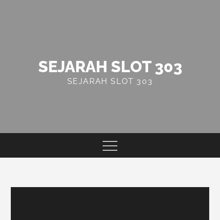
Skip
to
content
SEJARAH SLOT 303
SEJARAH SLOT 303