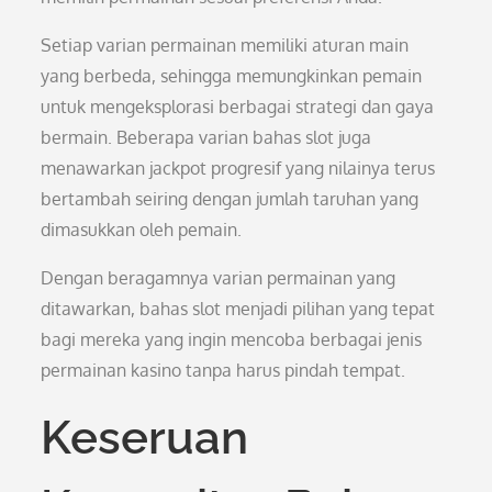
Setiap varian permainan memiliki aturan main
yang berbeda, sehingga memungkinkan pemain
untuk mengeksplorasi berbagai strategi dan gaya
bermain. Beberapa varian bahas slot juga
menawarkan jackpot progresif yang nilainya terus
bertambah seiring dengan jumlah taruhan yang
dimasukkan oleh pemain.
Dengan beragamnya varian permainan yang
ditawarkan, bahas slot menjadi pilihan yang tepat
bagi mereka yang ingin mencoba berbagai jenis
permainan kasino tanpa harus pindah tempat.
Keseruan