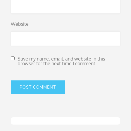
Website
Save my name, email, and website in this
browser for the next time I comment.