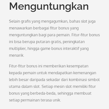
Menguntungkan
Selain grafis yang mengagumkan, bahas slot juga
menawarkan berbagai fitur bonus yang
menguntungkan bagi para pemain. Fitur-fitur bonus
ini bisa berupa putaran gratis, peningkatan
multiplier, hingga game bonus interaktif yang
menarik.
Fitur-fitur bonus ini memberikan kesempatan
kepada pemain untuk mendapatkan kemenangan
lebih besar daripada sekadar dari kombinasi simbol
utama dalam slot. Setiap mesin slot memiliki fitur
bonus yang berbeda-beda, sehingga membuat
setiap permainan terasa unik.