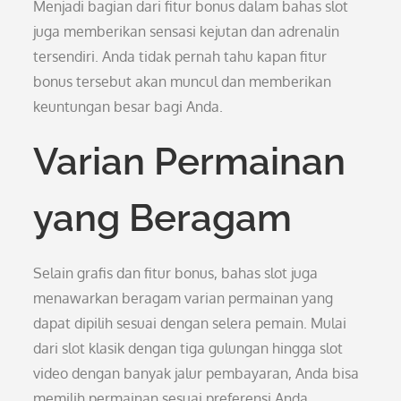
Menjadi bagian dari fitur bonus dalam bahas slot
juga memberikan sensasi kejutan dan adrenalin
tersendiri. Anda tidak pernah tahu kapan fitur
bonus tersebut akan muncul dan memberikan
keuntungan besar bagi Anda.
Varian Permainan
yang Beragam
Selain grafis dan fitur bonus, bahas slot juga
menawarkan beragam varian permainan yang
dapat dipilih sesuai dengan selera pemain. Mulai
dari slot klasik dengan tiga gulungan hingga slot
video dengan banyak jalur pembayaran, Anda bisa
memilih permainan sesuai preferensi Anda.