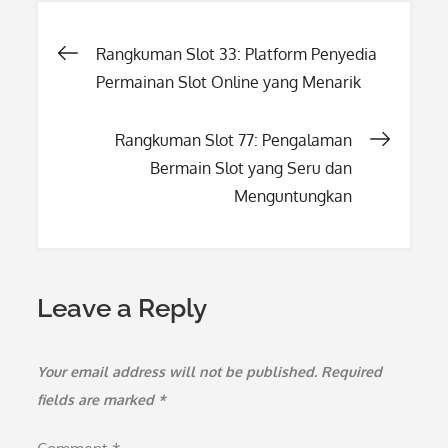
Post
Rangkuman Slot 33: Platform Penyedia
Permainan Slot Online yang Menarik
navigation
Rangkuman Slot 77: Pengalaman
Bermain Slot yang Seru dan
Menguntungkan
Leave a Reply
Your email address will not be published.
Required
fields are marked
*