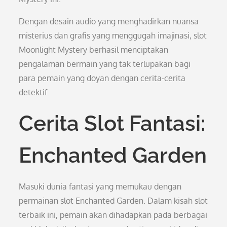
Dengan desain audio yang menghadirkan nuansa
misterius dan grafis yang menggugah imajinasi, slot
Moonlight Mystery berhasil menciptakan
pengalaman bermain yang tak terlupakan bagi
para pemain yang doyan dengan cerita-cerita
detektif.
Cerita Slot Fantasi:
Enchanted Garden
Masuki dunia fantasi yang memukau dengan
permainan slot Enchanted Garden. Dalam kisah slot
terbaik ini, pemain akan dihadapkan pada berbagai