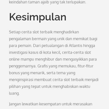
keindahan taman ajaib yang tak terlupakan.
Kesimpulan
Setiap cerita slot terbaik menghadirkan
pengalaman bermain yang unik dan memikat bagi
para pemain. Dari petualangan di Atlantis hingga
investigasi kasus di kota kecil, cerita-cerita slot
online mampu menghibur dan mengasyikkan para
penggemarnya. Grafis yang memukau, fitur-fitur
bonus yang menarik, serta tema yang
menginspirasi membuat cerita slot terbaik menjadi
pilihan yang tepat untuk menghabiskan waktu
luang.
Jangan lewatkan kesempatan untuk merasakan