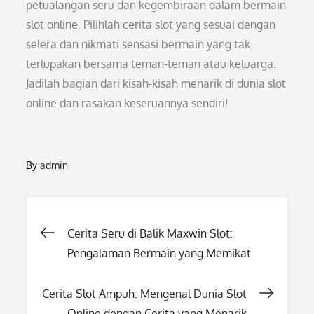
petualangan seru dan kegembiraan dalam bermain
slot online. Pilihlah cerita slot yang sesuai dengan
selera dan nikmati sensasi bermain yang tak
terlupakan bersama teman-teman atau keluarga.
Jadilah bagian dari kisah-kisah menarik di dunia slot
online dan rasakan keseruannya sendiri!
By
admin
Post
Cerita Seru di Balik Maxwin Slot:
Pengalaman Bermain yang Memikat
navigation
Cerita Slot Ampuh: Mengenal Dunia Slot
Online dengan Cerita yang Menarik