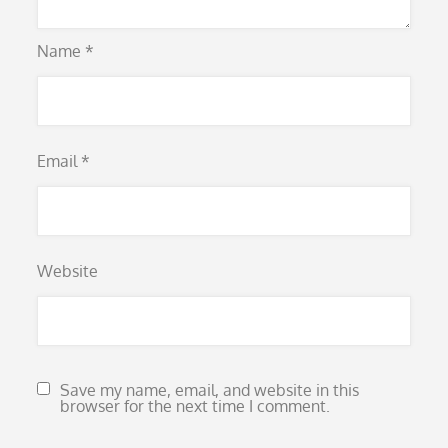
Name
*
Email
*
Website
Save my name, email, and website in this
browser for the next time I comment.