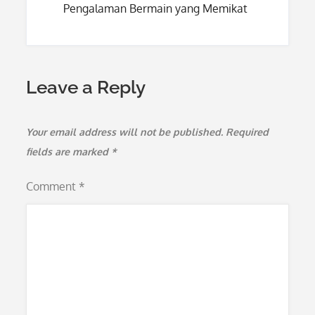
Pengalaman Bermain yang Memikat
Leave a Reply
Your email address will not be published.
Required
fields are marked
*
Comment
*