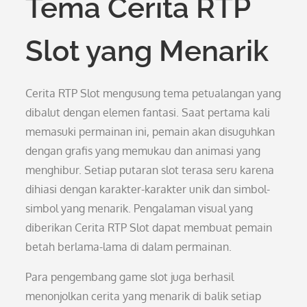
Tema Cerita RTP
Slot yang Menarik
Cerita RTP Slot mengusung tema petualangan yang
dibalut dengan elemen fantasi. Saat pertama kali
memasuki permainan ini, pemain akan disuguhkan
dengan grafis yang memukau dan animasi yang
menghibur. Setiap putaran slot terasa seru karena
dihiasi dengan karakter-karakter unik dan simbol-
simbol yang menarik. Pengalaman visual yang
diberikan Cerita RTP Slot dapat membuat pemain
betah berlama-lama di dalam permainan.
Para pengembang game slot juga berhasil
menonjolkan cerita yang menarik di balik setiap