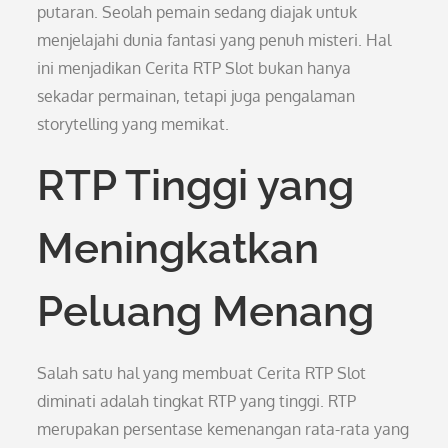
putaran. Seolah pemain sedang diajak untuk
menjelajahi dunia fantasi yang penuh misteri. Hal
ini menjadikan Cerita RTP Slot bukan hanya
sekadar permainan, tetapi juga pengalaman
storytelling yang memikat.
RTP Tinggi yang
Meningkatkan
Peluang Menang
Salah satu hal yang membuat Cerita RTP Slot
diminati adalah tingkat RTP yang tinggi. RTP
merupakan persentase kemenangan rata-rata yang