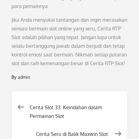
para pemainnya.
Jika Anda menyukai tantangan dan ingin merasakan
sensasi bermain slot online yang seru, Cerita RTP
Slot adalah pilihan yang tepat. Jangan lupa untuk
selalu bertanggung jawab dalam berjudi dan tetap
kontrol emosi saat bermain. Nikmati setiap putaran
slot dan raih kemenangan besar di Cerita RTP Slot!
By
admin
Post
Cerita Slot 33: Keindahan dalam
Permainan Slot
navigation
Cerita Seru di Balik Maxwin Slot: