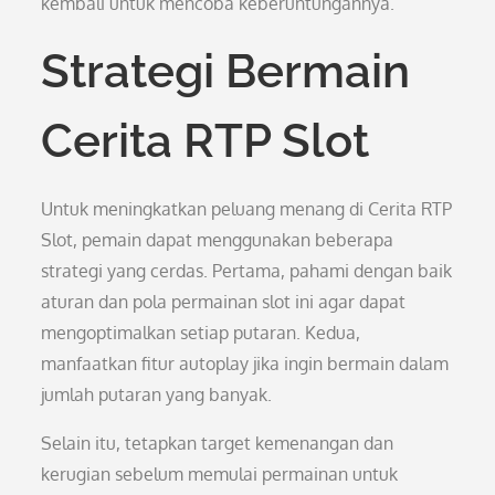
kembali untuk mencoba keberuntungannya.
Strategi Bermain
Cerita RTP Slot
Untuk meningkatkan peluang menang di Cerita RTP
Slot, pemain dapat menggunakan beberapa
strategi yang cerdas. Pertama, pahami dengan baik
aturan dan pola permainan slot ini agar dapat
mengoptimalkan setiap putaran. Kedua,
manfaatkan fitur autoplay jika ingin bermain dalam
jumlah putaran yang banyak.
Selain itu, tetapkan target kemenangan dan
kerugian sebelum memulai permainan untuk