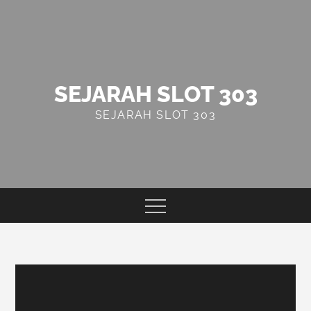
Skip
to
content
SEJARAH SLOT 303
SEJARAH SLOT 303