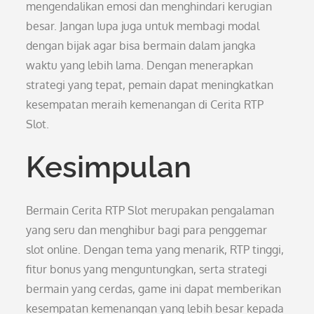
mengendalikan emosi dan menghindari kerugian
besar. Jangan lupa juga untuk membagi modal
dengan bijak agar bisa bermain dalam jangka
waktu yang lebih lama. Dengan menerapkan
strategi yang tepat, pemain dapat meningkatkan
kesempatan meraih kemenangan di Cerita RTP
Slot.
Kesimpulan
Bermain Cerita RTP Slot merupakan pengalaman
yang seru dan menghibur bagi para penggemar
slot online. Dengan tema yang menarik, RTP tinggi,
fitur bonus yang menguntungkan, serta strategi
bermain yang cerdas, game ini dapat memberikan
kesempatan kemenangan yang lebih besar kepada