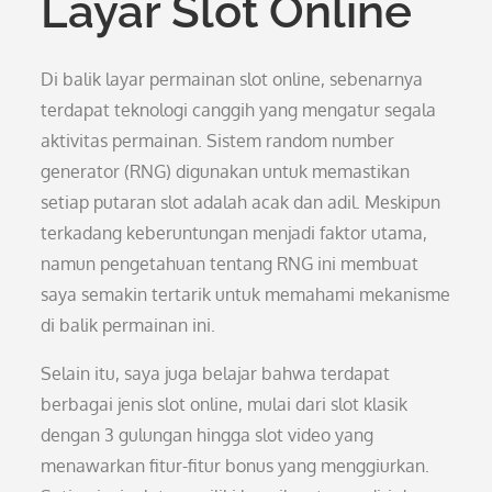
Layar Slot Online
Di balik layar permainan slot online, sebenarnya
terdapat teknologi canggih yang mengatur segala
aktivitas permainan. Sistem random number
generator (RNG) digunakan untuk memastikan
setiap putaran slot adalah acak dan adil. Meskipun
terkadang keberuntungan menjadi faktor utama,
namun pengetahuan tentang RNG ini membuat
saya semakin tertarik untuk memahami mekanisme
di balik permainan ini.
Selain itu, saya juga belajar bahwa terdapat
berbagai jenis slot online, mulai dari slot klasik
dengan 3 gulungan hingga slot video yang
menawarkan fitur-fitur bonus yang menggiurkan.