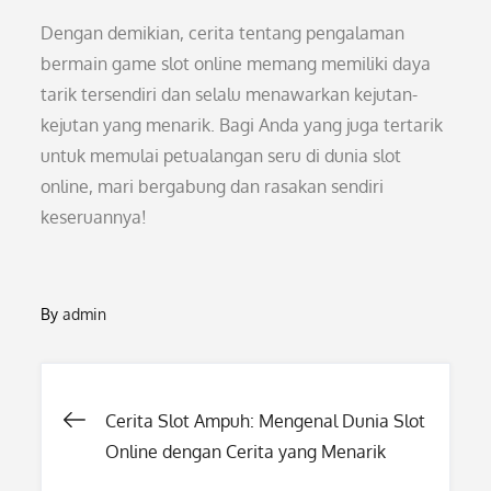
Dengan demikian, cerita tentang pengalaman
bermain game slot online memang memiliki daya
tarik tersendiri dan selalu menawarkan kejutan-
kejutan yang menarik. Bagi Anda yang juga tertarik
untuk memulai petualangan seru di dunia slot
online, mari bergabung dan rasakan sendiri
keseruannya!
By
admin
Post
Cerita Slot Ampuh: Mengenal Dunia Slot
Online dengan Cerita yang Menarik