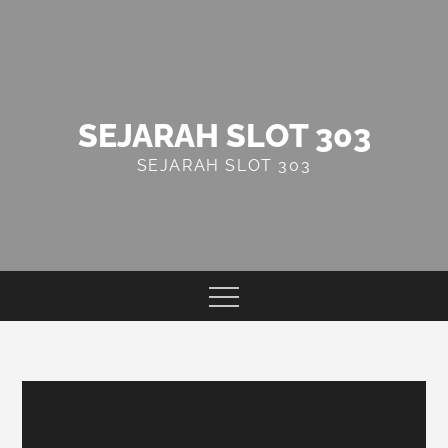
Skip
to
content
SEJARAH SLOT 303
SEJARAH SLOT 303