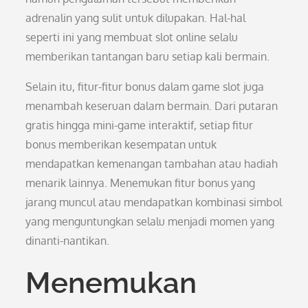
adrenalin yang sulit untuk dilupakan. Hal-hal
seperti ini yang membuat slot online selalu
memberikan tantangan baru setiap kali bermain.
Selain itu, fitur-fitur bonus dalam game slot juga
menambah keseruan dalam bermain. Dari putaran
gratis hingga mini-game interaktif, setiap fitur
bonus memberikan kesempatan untuk
mendapatkan kemenangan tambahan atau hadiah
menarik lainnya. Menemukan fitur bonus yang
jarang muncul atau mendapatkan kombinasi simbol
yang menguntungkan selalu menjadi momen yang
dinanti-nantikan.
Menemukan