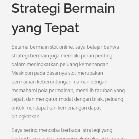
Strategi Bermain
yang Tepat
Selama bermain slot online, saya belajar bahwa
strategi bermain juga memiliki peran penting
dalam meningkatkan peluang kemenangan.
Meskipun pada dasarnya slot merupakan
permainan keberuntungan, namun dengan
memahami pola permainan, memilih taruhan yang
tepat, dan mengatur modal dengan bijak, peluang
untuk mendapatkan kemenangan dapat
ditingkatkan.
Saya sering mencoba berbagai strategi yang
berbeda, mulai dari menyesuaikan ukuran taruhan