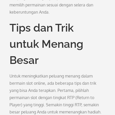
memilih permainan sesuai dengan selera dan
keberuntungan Anda.
Tips dan Trik
untuk Menang
Besar
Untuk meningkatkan peluang menang dalam
bermain slot online, ada beberapa tips dan trik
yang bisa Anda terapkan. Pertama, pilihlah
permainan slot dengan tingkat RTP (Return to
Player) yang tinggi. Semakin tinggi RTP, semakin
besar peluang Anda untuk memenangkan hadiah.