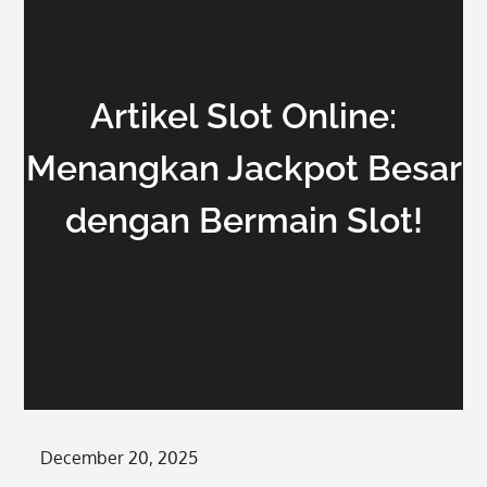
Artikel Slot Online:
Menangkan Jackpot Besar
dengan Bermain Slot!
Posted
December 20, 2025