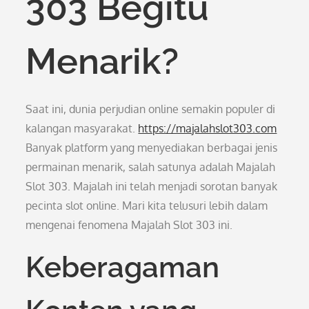
303 Begitu
Menarik?
Saat ini, dunia perjudian online semakin populer di
kalangan masyarakat.
https://majalahslot303.com
Banyak platform yang menyediakan berbagai jenis
permainan menarik, salah satunya adalah Majalah
Slot 303. Majalah ini telah menjadi sorotan banyak
pecinta slot online. Mari kita telusuri lebih dalam
mengenai fenomena Majalah Slot 303 ini.
Keberagaman