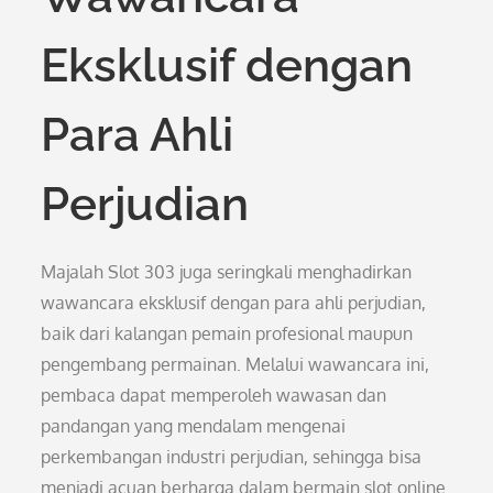
Eksklusif dengan
Para Ahli
Perjudian
Majalah Slot 303 juga seringkali menghadirkan
wawancara eksklusif dengan para ahli perjudian,
baik dari kalangan pemain profesional maupun
pengembang permainan. Melalui wawancara ini,
pembaca dapat memperoleh wawasan dan
pandangan yang mendalam mengenai
perkembangan industri perjudian, sehingga bisa
menjadi acuan berharga dalam bermain slot online.