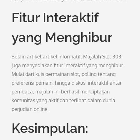
Fitur Interaktif
yang Menghibur
Selain artikel-artikel informatif, Majalah Slot 303
juga menyediakan fitur interaktif yang menghibur.
Mulai dari kuis permainan slot, polling tentang
preferensi pemain, hingga diskusi interaktif antar
pembaca, majalah ini berhasil menciptakan
komunitas yang aktif dan terlibat dalam dunia
perjudian online.
Kesimpulan: