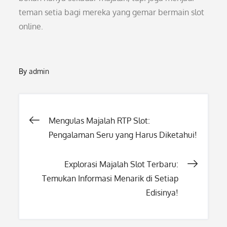
teman setia bagi mereka yang gemar bermain slot
online.
By
admin
Post
Mengulas Majalah RTP Slot:
Pengalaman Seru yang Harus Diketahui!
navigation
Explorasi Majalah Slot Terbaru:
Temukan Informasi Menarik di Setiap
Edisinya!